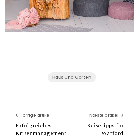
Haus und Garten
Forrige artikel
Næste a
Forrige artikel
Næste artikel
Erfolgreiches
Reisetipps für
Krisenmanagement
Watford