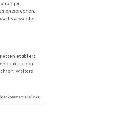
r strengen
rds entsprechen.
rodukt verwenden.
retten etabliert.
em praktischen
öchten. Weitere