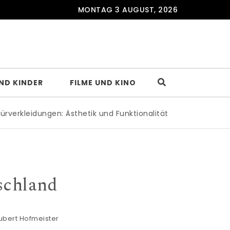
MONTAG 3 AUGUST, 2026
UND KINDER
FILME UND KINO
kleidungen: Ästhetik und Funktionalität für jeden Raum
|
L
schland
ubert Hofmeister