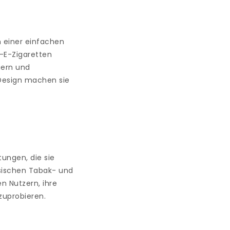
h einer einfachen
-E-Zigaretten
gern und
 Design machen sie
tungen, die sie
sischen Tabak- und
n Nutzern, ihre
zuprobieren.