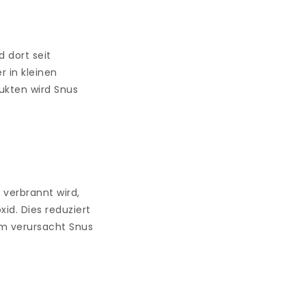
 dort seit
r in kleinen
ukten wird Snus
 verbrannt wird,
d. Dies reduziert
m verursacht Snus