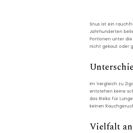
Snus ist ein rauchf
Jahrhunderten belie
Portionen unter di
nicht gekaut oder g
Unterschi
Im Vergleich zu Zig
entstehen keine sc
das Risiko für Lun
keinen Rauchgeruch,
Vielfalt 