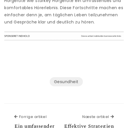
Hörgeräte wie Starkey Hörgeräte ein umfassendes und
komfortables Hörerlebnis. Diese Fortschritte machen es
einfacher denn je, am täglichen Leben teilzunehmen
und Gespräche klar und deutlich zu hören.
Gesundheit
Forrige artikel
Næste a
Forrige artikel
Næste artikel
Ein umfassender
Effektive Strategien